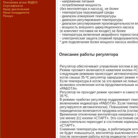
- напряжение питания
Плазмова різка ВІДЕО
- потребляемая мощность
Сертифікати
(без вентилятора и насоса), 
Наші досягнення
- температура окружающей с
Наші координати
Пошук
- диапазон измерения температу
- диапазон регулирования темпер
- диапазон регулирования производительности
- мощность внешнего циркуляционного насоса
(в комплект поставки не входит) 
- температура включения аварийного 
- электрическая защита (плавкий предох
* для подключения более мощного насоса необх
Описание работы регулятора
Регулятор обеспечивает управление котлом в ре
Режим «розжиг» включается нажатием кнопки «СТА
следующим режимам происходит автоматически.
котле свыше 35 ºС регулятор завершает режим «
Если температура в котле за это время не повы
возможно отключение котла продолжительным на
«РАБОТА».
Регулятор не проходит режим «розжиг» и самост
35 ºC.
В режиме «работа» регулятор поддерживает темп
включением индикатора «РАБОТА». Если темпера
регулируются автоматически). Повышение темпе
периодически включается продувка котла (согла
Временное отключение вентилятора например с 
(не менее 2с) кнопки «СТАРТ». Это состояние 
самостоятельно переходит в состояние нормаль
«СТАРТ».
Снижение температуры воды, в работающем котле
не будет повышаться, вентилятор выключается 
(после окончания работы котла индикатор тухн