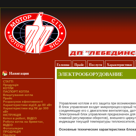
Головна
Прайс
Послуги
Характеристики
Навигация
ЭЛЕКТРООБОРУДОВАНИЕ
СТАТТІ
Продукція
КОТЛИ
ПАСПОРТ КОТЛА
Влаштування котла
Прайс
Розрахунок ефективності
Управление котлом и его защита при возникнов
Характеристики від16 до 80 кВт
В блок управления входит микропроцессорный т
Характеристики від 98 до 300
соединяющие его с двигателем вентилятора, дат
кВт
Электронный блок управления предназначен для 
ІНСТРУКЦІЯ
плавной регулировки оборотов), внешнего цирку
Котел в роботі, ВІДЕО
индикации текущей температуры теплоносителя, 
Робота котла на брикетах,
ВІДЕО
Фотогалерея
Основные технические характеристики блока
ПРОДУКЦІЯ
Послуги