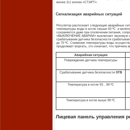
менее 2с) кнопки «СТАРТ».
Сигнализация аварийных ситуаций
Регулятор распознает следующие аварийные сит
температуры воды в котле свыше 93 ºC и включе
сохраняется даже при отключении питания, соп
«ВЫКЛЮЧЕНИЕ АВАРИИ» выключает звуковую сигна
срабатывании датчика безопасности срабатывает
до 70 ºC. Снижение температуры воды осуществ
продолжает моргать, это означает, что причина а
Аварийная ситуация
Повреждение датчика температуры
Срабатывание датчика безопасности
STB
Температура в котле 93…99 ºС
Температура в котле выше 99 ºС
Лицевая панель управления р